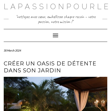
Skip
LAPASSIONPOURLE
to
content
"nettoyez avec cœur, embellissez chaque recoin – votre
passion, notre mission !"
Toggle Navigation
30 March 2024
CRÉER UN OASIS DE DÉTENTE
DANS SON JARDIN